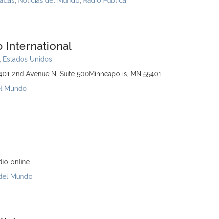
adas
,
Noticias del Mundo
,
Radio Pública
o International
,
Estados Unidos
al401 2nd Avenue N, Suite 500Minneapolis, MN 55401
el Mundo
io online
 del Mundo