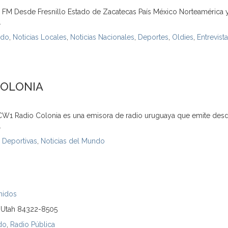
M Desde Fresnillo Estado de Zacatecas País México Norteamérica y
.
ndo
,
Noticias Locales
,
Noticias Nacionales
,
Deportes
,
Oldies
,
Entrevist
COLONIA
 "CW1 Radio Colonia es una emisora de radio uruguaya que emite des
.
s Deportivas
,
Noticias del Mundo
nidos
, Utah 84322-8505
do
,
Radio Pública