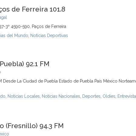
os de Ferreira 101.8
ugal
137-3º 4590-590, Paços de Ferreira
cias del Mundo
,
Noticias Deportivas
Puebla) 92.1 FM
o
Desde La Ciudad de Puebla Estado de Puebla País México Norteamé
ndo
,
Noticias Locales
,
Noticias Nacionales
,
Deportes
,
Oldies
,
Entrevist
(Fresnillo) 94.3 FM
xico