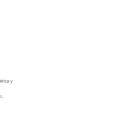
rica y
as
,