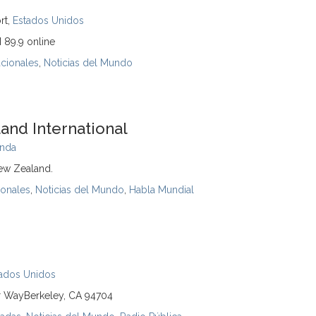
rt,
Estados Unidos
89.9 online
acionales
,
Noticias del Mundo
and International
anda
ew Zealand.
ionales
,
Noticias del Mundo
,
Habla Mundial
ados Unidos
Jr WayBerkeley, CA 94704