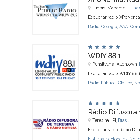
Illinois, Macomb,
Estad
Escuchar radio XPoNential
Radio Colegio
,
AAA
,
Com
WDIY 88.1
Pensilvania, Allentown,
Escuchar radio WDIY 88.1
Radio Pública
,
Clásica
,
No
Rádio Difusora 
Teresina , PI,
Brasil
Escuchar radio Rádio Difu
Noticias Nacionales
,
Noti