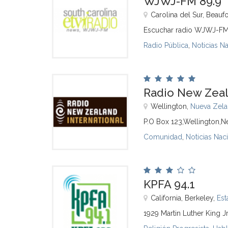
WJWJ-FM 89.9
Carolina del Sur, Beaufo
Escuchar radio WJWJ-FM 
Radio Pública
,
Noticias N
Radio New Zeal
Wellington,
Nueva Zel
P.O Box 123,Wellington,N
Comunidad
,
Noticias Nac
KPFA 94.1
California, Berkeley,
Est
1929 Martin Luther King 