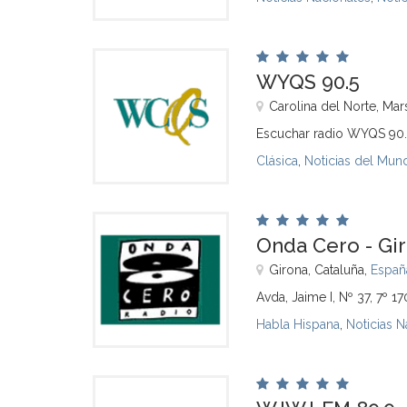
WYQS 90.5
Carolina del Norte, Mars
Escuchar radio WYQS 90.
Clásica
,
Noticias del Mun
Onda Cero - Gir
Girona, Cataluña,
Españ
Avda, Jaime I, Nº 37, 7º 1
Habla Hispana
,
Noticias N