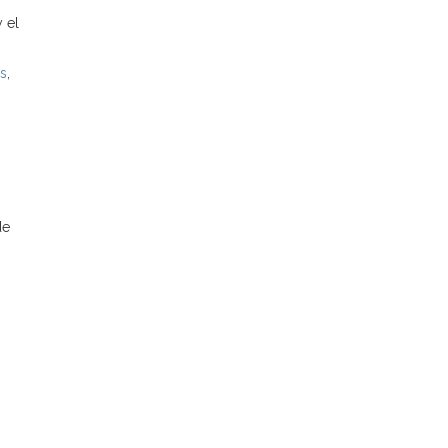
 el
as
,
de