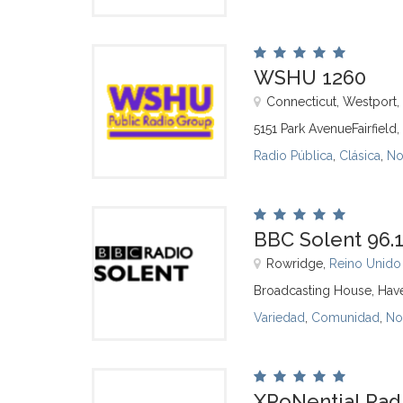
WSHU 1260
Connecticut, Westport,
5151 Park AvenueFairfield
Radio Pública
,
Clásica
,
No
BBC Solent 96.
Rowridge,
Reino Unido
Broadcasting House, Ha
Variedad
,
Comunidad
,
No
XPoNential Radi