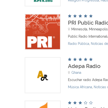
Religión Progresista
,
Habl
PRI Public Radi
Minnesota, Minneapolis
Public Radio Internation
Radio Pública
,
Noticias d
Adepa Radio
Ghana
Escuchar radio Adepa Rad
Música Africana
,
Noticias