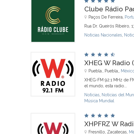
Clube Rádio Paç
Paços De Ferreira,
Port
Rua Dr. Queirós Ribeiro, 
Noticias Nacionales
,
Noti
XHEG W Radio (
Puebla., Puebla,,
Méxic
XHEG-FM 92.1 MHz de FM 
el mundo, esta radio...
Noticias
,
Noticias del Mu
Música Mundial
XHPFRZ W Radio 
Fresnillo, Zacatecas,
Mé