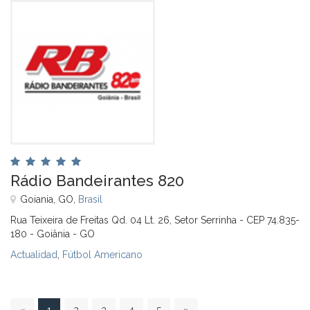
Rádio Bandeirantes 820
Goiania, GO,
Brasil
Rua Teixeira de Freitas Qd. 04 Lt. 26, Setor Serrinha - CEP 74.835-
180 - Goiânia - GO
Actualidad
,
Fútbol Americano
1
«
1
2
3
4
5
»