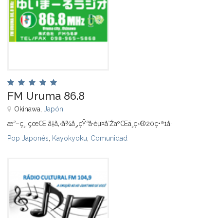
FM Uruma 86.8
Okinawa,
Japón
æ²–ç¸„çœŒ ã†ã‚‹ã¾å¸‚çŸ³å·èµ¤å´ŽäºŒä¸ç›®20ç•ª1å·
Pop Japonés
,
Kayokyoku
,
Comunidad