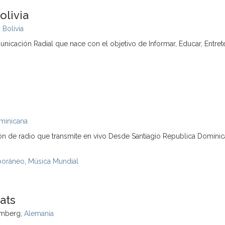
olivia
,
Bolivia
cación Radial que nace con el objetivo de Informar, Educar, Entret
minicana
ión de radio que transmite en vivo Desde Santiagio Republica Domini
poráneo
,
Música Mundial
ats
emberg,
Alemania