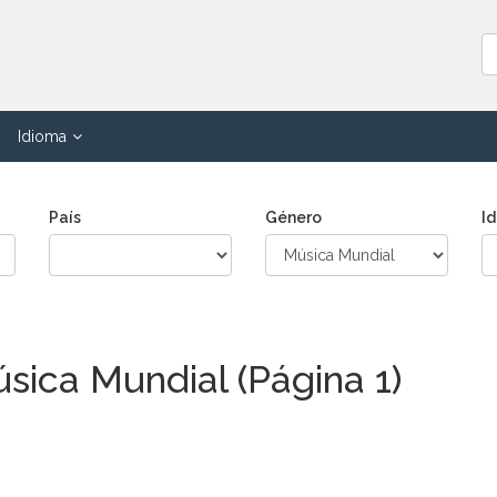
Idioma
País
Género
I
sica Mundial (Página 1)