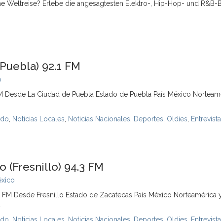
che Weltreise? Erlebe die angesagtesten Elektro-, Hip-Hop- und R&B-B
Puebla) 92.1 FM
o
Desde La Ciudad de Puebla Estado de Puebla País México Norteamé
ndo
,
Noticias Locales
,
Noticias Nacionales
,
Deportes
,
Oldies
,
Entrevist
(Fresnillo) 94.3 FM
xico
M Desde Fresnillo Estado de Zacatecas País México Norteamérica y
.
ndo
,
Noticias Locales
,
Noticias Nacionales
,
Deportes
,
Oldies
,
Entrevist