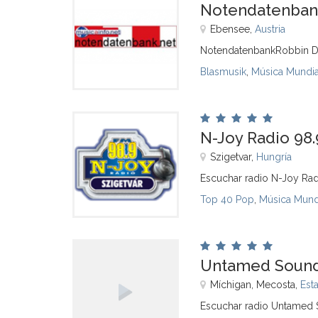
Notendatenbank 
Ebensee,
Austria
NotendatenbankRobbin D
Blasmusik
,
Música Mundia
N-Joy Radio 98.
Szigetvar,
Hungría
Escuchar radio N-Joy Rad
Top 40 Pop
,
Música Mund
Untamed Sound
Míchigan, Mecosta,
Est
Escuchar radio Untamed 