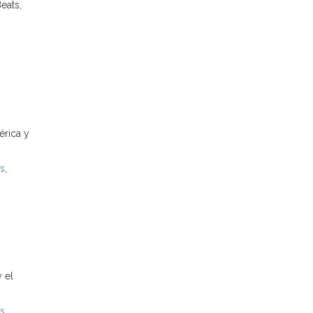
eats,
rica y
as
,
 el
as
,