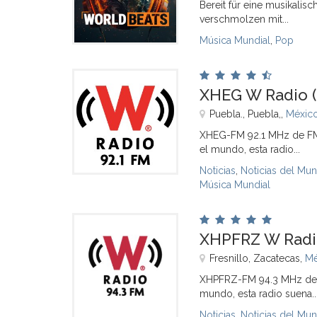
Bereit für eine musikalis
verschmolzen mit...
Música Mundial
,
Pop
XHEG W Radio (
Puebla., Puebla,,
Méxic
XHEG-FM 92.1 MHz de FM 
el mundo, esta radio...
Noticias
,
Noticias del Mu
Música Mundial
XHPFRZ W Radio 
Fresnillo, Zacatecas,
Mé
XHPFRZ-FM 94.3 MHz de F
mundo, esta radio suena..
Noticias
,
Noticias del Mu