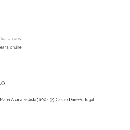
dos Unidos
leans online
.0
aria Alcina Fadista3600-199 Castro DairePortugal