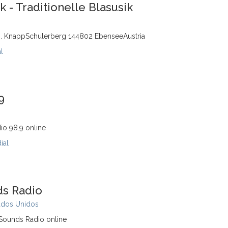
- Traditionelle Blasusik
. KnappSchulerberg 144802 EbenseeAustria
l
9
io 98.9 online
ial
s Radio
ados Unidos
Sounds Radio online