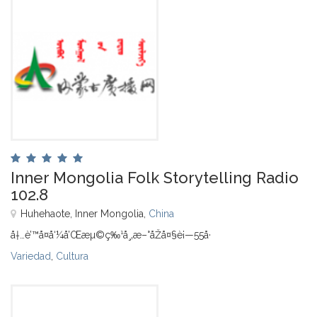
Inner Mongolia Folk Storytelling Radio
102.8
Huhehaote, Inner Mongolia,
China
å†…è’™å¤å‘¼å’Œæµ©ç‰¹å¸‚æ–°åŽå¤§è¡—55å·
Variedad
,
Cultura