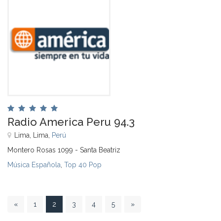
Radio America Peru 94.3
Lima, Lima,
Perú
Montero Rosas 1099 - Santa Beatriz
Música Española
,
Top 40 Pop
2
«
1
2
3
4
5
»