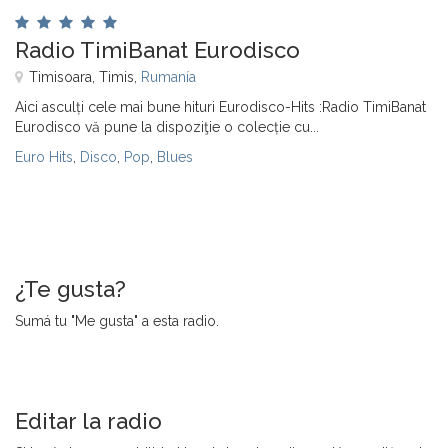
Radio TimiBanat Eurodisco
Timisoara, Timis,
Rumanía
Aici asculți cele mai bune hituri Eurodisco-Hits :Radio TimiBanat
Eurodisco vă pune la dispoziţie o colecție cu...
Euro Hits
,
Disco
,
Pop
,
Blues
¿Te gusta?
Sumá tu "Me gusta" a esta radio.
Editar la radio