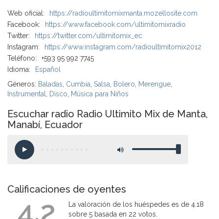
Web oficial:
https://radioultimitomixmanta.mozellosite.com
Facebook:
https://www.facebook.com/ultimitomixradio
Twitter:
https://twitter.com/ultimitomix_ec
Instagram:
https://www.instagram.com/radioultimitomix2012
Teléfono:
+593 95 992 7745
Idioma:
Español
Géneros:
Baladas
,
Cumbia
,
Salsa
,
Bolero
,
Merengue
,
Instrumental
,
Disco
,
Música para Niños
Escuchar radio Radio Ultimito Mix de Manta,
Manabí, Ecuador
Calificaciones de oyentes
4.2
La valoración de los huéspedes es de 4.18
sobre 5 basada en 22 votos.