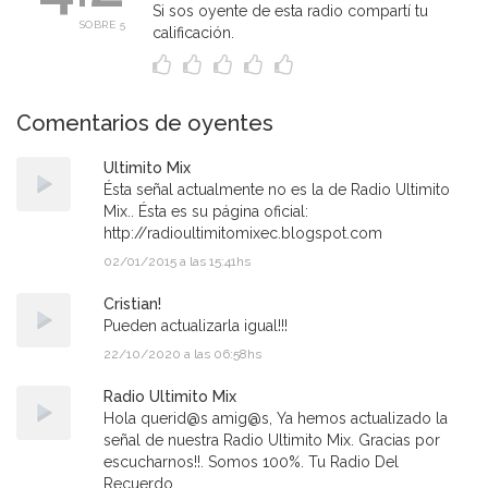
Si sos oyente de esta radio compartí tu
SOBRE 5
calificación.
Comentarios de oyentes
Ultimito Mix
Ésta señal actualmente no es la de Radio Ultimito
Mix.. Ésta es su página oficial:
http://radioultimitomixec.blogspot.com
02/01/2015 a las 15:41hs
Cristian!
Pueden actualizarla igual!!!
22/10/2020 a las 06:58hs
Radio Ultimito Mix
Hola querid@s amig@s, Ya hemos actualizado la
señal de nuestra Radio Ultimito Mix. Gracias por
escucharnos!!. Somos 100%. Tu Radio Del
Recuerdo.