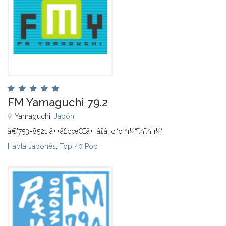
FM Yamaguchi 79.2
Yamaguchi,
Japón
ã€’753-8521 å±±å£çœŒå±±å£å¸‚ç·‘ç”ºï¼“ï¼ï¼“ï¼‘
Habla Japonés
,
Top 40 Pop