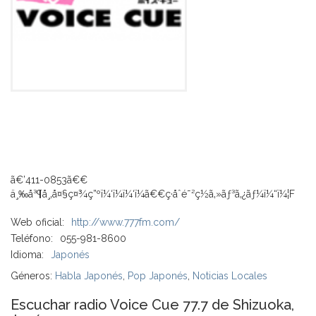
ã€’411-0853ã€€
ä¸‰å³¶å¸‚å¤§ç¤¾ç”ºï¼‘ï¼ï¼‘ï¼ã€€ç·åˆé˜²ç½ã‚»ãƒ³ã‚¿ãƒ¼ï¼“ï¼¦F
Web oficial:
http://www.777fm.com/
Teléfono:
055-981-8600
Idioma:
Japonés
Géneros:
Habla Japonés
,
Pop Japonés
,
Noticias Locales
Escuchar radio Voice Cue 77.7 de Shizuoka,