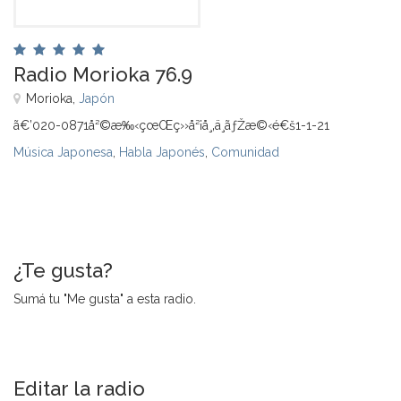
Radio Morioka 76.9
Morioka,
Japón
ã€’020-0871å²©æ‰‹çœŒç››å²¡å¸‚ä¸­ãƒŽæ©‹é€š1-1-21
Música Japonesa
,
Habla Japonés
,
Comunidad
¿Te gusta?
Sumá tu "Me gusta" a esta radio.
Editar la radio