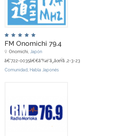
FM Onomichi 79.4
Onomichi,
Japón
ã€’722-0035ã€€å°¾é“å¸‚åœŸå ‚2-3-23
Comunidad
,
Habla Japonés