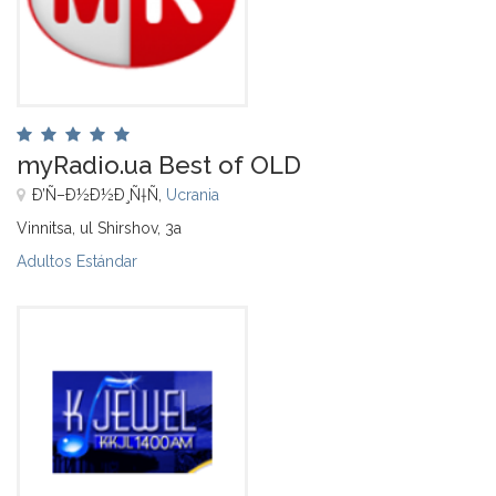
myRadio.ua Best of OLD
Ð’Ñ–Ð½Ð½Ð¸Ñ†Ñ,
Ucrania
Vinnitsa, ul Shirshov, 3a
Adultos Estándar