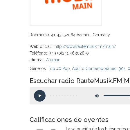
Roemerstr. 41-43, 52064 Aachen, Germany
Web oficial:
http://www.rautemusik.fm/main/
Teléfono:
+49 (0)241 463028-0
Idioma:
Alemán
Géneros:
Top 40 Pop
,
Adulto Contemporáneo
,
90s
,
Escuchar radio RauteMusik.FM M
Calificaciones de oyentes
La valoración de los huéspedes es