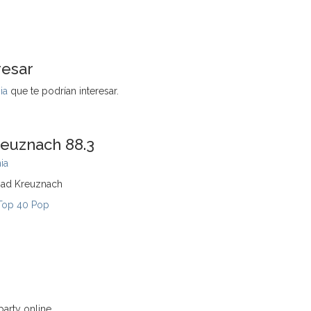
resar
ia
que te podrían interesar.
euznach 88.3
ia
Bad Kreuznach
Top 40 Pop
arty online