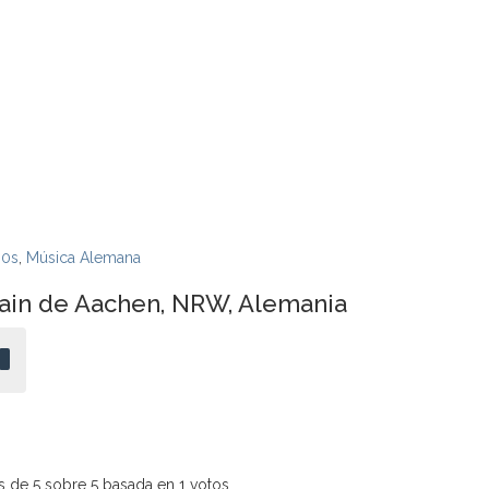
00s
,
Música Alemana
ain de Aachen, NRW, Alemania
 de 5 sobre 5 basada en 1 votos.