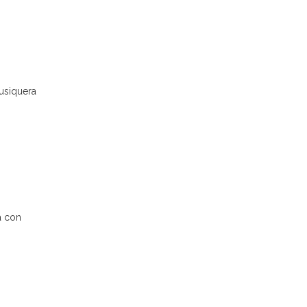
usiquera
a con