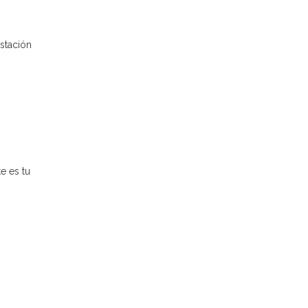
estación
e es tu