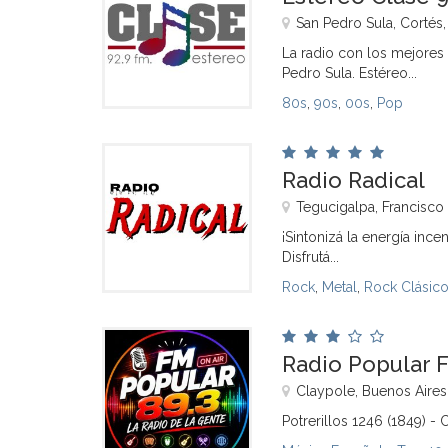
San Pedro Sula, Cortés
La radio con los mejores 
Pedro Sula. Estéreo...
80s
,
90s
,
00s
,
Pop
Radio Radical
Tegucigalpa, Francisc
¡Sintonizá la energía ince
Disfrutá...
Rock
,
Metal
,
Rock Clásic
Radio Popular 
Claypole, Buenos Aires
Potrerillos 1246 (1849) -