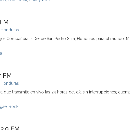
 FM
,
Honduras
jor Compañera! - Desde San Pedro Sula, Honduras para el mundo. M
a
7 FM
,
Honduras
a que transmite en vivo las 24 horas del día sin interrupciones; cuent
gae
,
Rock
92.9 FM