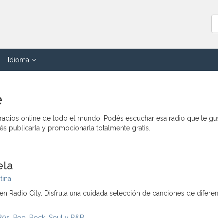
Idioma
e
 radios online de todo el mundo. Podés escuchar esa radio que te gu
dés publicarla y promocionarla totalmente gratis.
ela
tina
n Radio City. Disfruta una cuidada selección de canciones de difere
80s
,
Pop
,
Rock
,
Soul y R&B