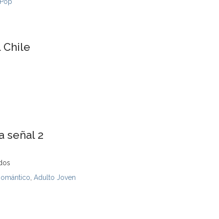
 Pop
 Chile
a señal 2
idos
Romántico
,
Adulto Joven