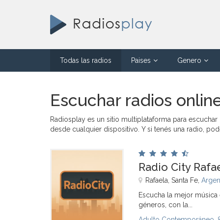
Todas las radios
Paises
Genero
Escuchar radios onlin
Radiosplay es un sitio multiplataforma para escuchar
desde cualquier dispositivo. Y si tenés una radio, po
Radio City Rafa
Rafaela, Santa Fe,
Argen
Escucha la mejor música e
géneros, con la...
Adulto Contemporáneo
,