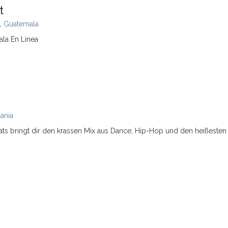
t
,
Guatemala
la En Linea
ania
ts bringt dir den krassen Mix aus Dance, Hip-Hop und den heißesten