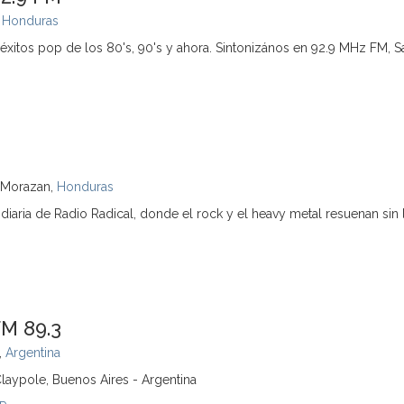
,
Honduras
éxitos pop de los 80's, 90's y ahora. Sintonizános en 92.9 MHz FM, S
o Morazan,
Honduras
ndiaria de Radio Radical, donde el rock y el heavy metal resuenan sin l
o
FM 89.3
,
Argentina
 Claypole, Buenos Aires - Argentina