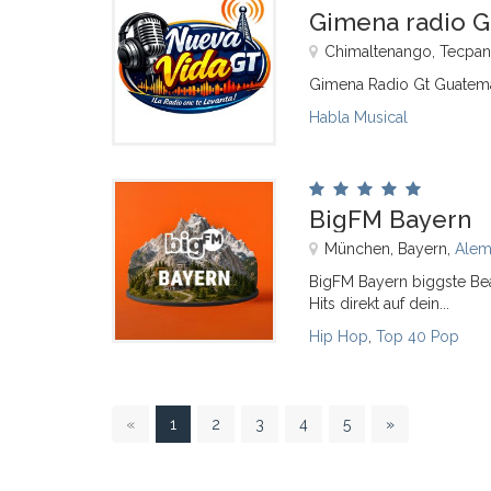
Gimena radio G
Chimaltenango, Tecpan
Gimena Radio Gt Guatema
Habla Musical
BigFM Bayern
München, Bayern,
Alem
BigFM Bayern biggste Bea
Hits direkt auf dein...
Hip Hop
,
Top 40 Pop
1
«
1
2
3
4
5
»