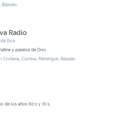
,
Baladas
iva Radio
sta Rica
latina y palabra de Dios .
n Cristiana
,
Cumbia
,
Merengue
,
Baladas
os de los años 60´s y 70´s