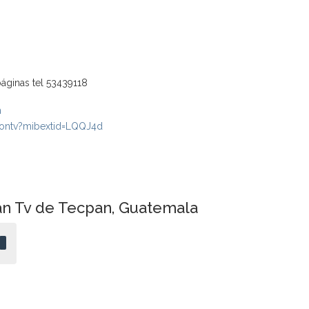
áginas tel 53439118
m
iontv?mibextid=LQQJ4d
an Tv de Tecpan, Guatemala