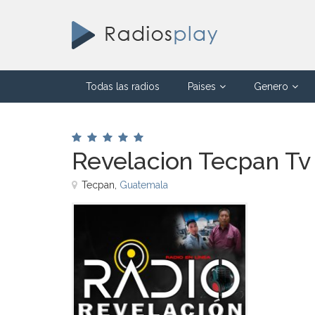
Todas las radios
Paises
Genero
Revelacion Tecpan Tv
Tecpan,
Guatemala