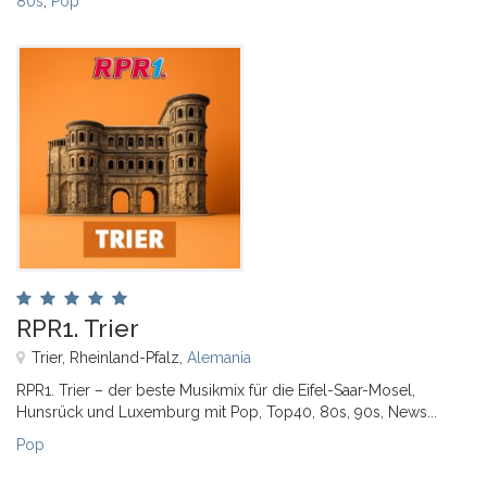
80s
,
Pop
RPR1. Trier
Trier, Rheinland-Pfalz,
Alemania
RPR1. Trier – der beste Musikmix für die Eifel-Saar-Mosel,
Hunsrück und Luxemburg mit Pop, Top40, 80s, 90s, News...
Pop