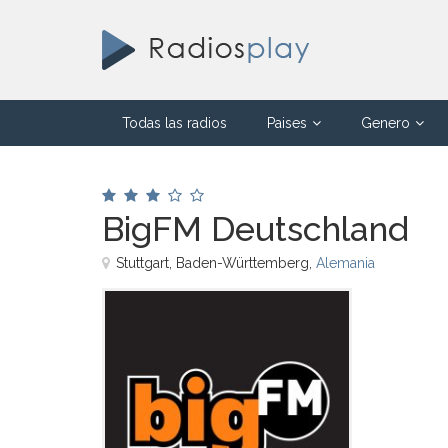
Todas las radios
Paises
Genero
BigFM Deutschland
Stuttgart, Baden-Württemberg,
Alemania