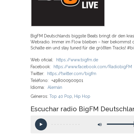
BigFM Deutschlands biggste Beats bringt dir den kras
Webradio. Immer im Flow bleiben – hier bekommst du
Schalte ein und stay tuned für die größten Tracks! 
Web oficial:
https://www.bigfm.de
Facebook:
https://www.facebook.com/RadiobigFM
Twitter:
https://twitter.com/bigfm
Teléfono:
+498000900901
Idioma:
Alemán
Géneros:
Top 40 Pop
,
Hip Hop
Escuchar radio BigFM Deutschla