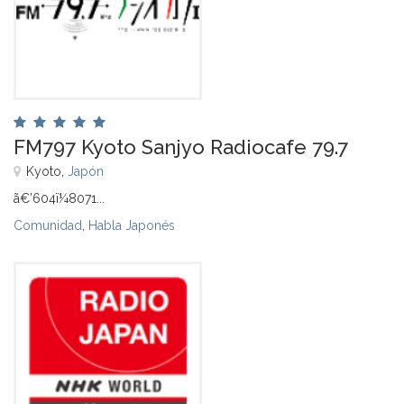
FM797 Kyoto Sanjyo Radiocafe 79.7
Kyoto,
Japón
ã€’604ï¼8071...
Comunidad
,
Habla Japonés