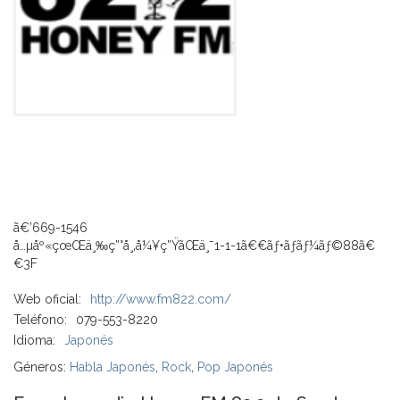
ã€’669-1546
å…µåº«çœŒä¸‰ç”°å¸‚å¼¥ç”ŸãŒä¸˜1-1-1ã€€ãƒ•ãƒ­ãƒ¼ãƒ©88ã€
€3F
Web oficial:
http://www.fm822.com/
Teléfono:
079-553-8220
Idioma:
Japonés
Géneros:
Habla Japonés
,
Rock
,
Pop Japonés