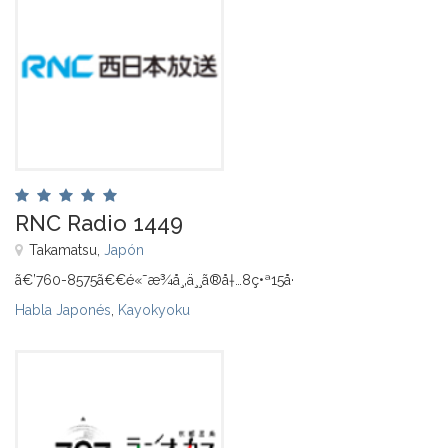
RNC Radio 1449
Takamatsu,
Japón
ã€’760-8575ã€€é«˜æ¾å¸‚ä¸¸ã®å†…8ç•ª15å·
Habla Japonés
,
Kayokyoku