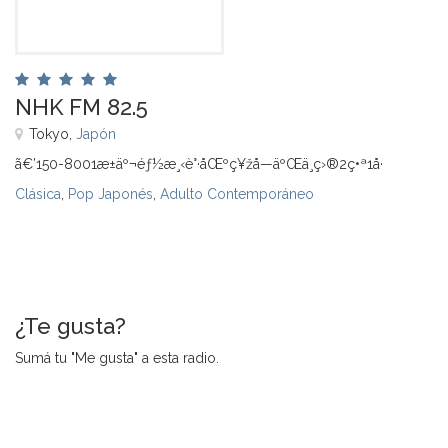
NHK FM 82.5
Tokyo,
Japón
ã€’150-8001æ±äº¬éƒ½æ¸‹è°·åŒºç¥žå—äºŒä¸ç›®2ç•ª1å·
Clásica
,
Pop Japonés
,
Adulto Contemporáneo
¿Te gusta?
Sumá tu "Me gusta" a esta radio.