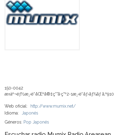
150-0042
æ±äº¬éƒ½æ¸‹è°·åŒºå®‡ç”°å·ç”º2-1æ¸‹è°·ãƒ›ãƒ¼ãƒ ã‚º910
Web oficial:
http://www.mumix.net/
Idioma:
Japonés
Géneros:
Pop Japonés
Escuchar radio Mumix Radio Arearean