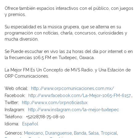
Ofrece también espacios interactivos con el público, con juegos
y premios.
Su especialidad es la música grupera, que se alterna en su
programación con noticias, charla, concursos, curiosidades y
mucha diversión.
Se Puede escuchar en vivo las 24 horas del día por internet o en
la frecuencias 106.5 FM en Tuxtepec, Oaxaca.
La Mejor FM Es Un Concepto de MVS Radio. y Una Estación de
ORP Comunicaciones.
Web oficial:
http://www.orpcomunicaciones.com.mx/
Facebook:
http://www.facebook.com/La-Mejor-1065-FM-61577334984282
Twitter:
http://www.x.com/orpnoticiastux
Instagram:
http://www.instagram.com/la-mejor-tuxtepec
Teléfono:
+52(287)8-75-08-10
Idioma:
Español
Géneros:
Mexicano
,
Duranguense
,
Banda
,
Salsa
,
Tropical
,