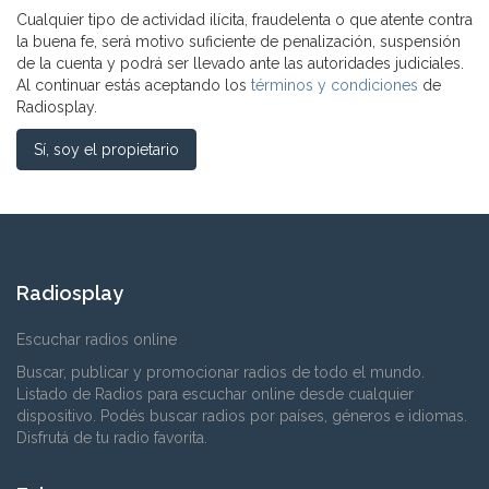
Cualquier tipo de actividad ilícita, fraudelenta o que atente contra
la buena fe, será motivo suficiente de penalización, suspensión
de la cuenta y podrá ser llevado ante las autoridades judiciales.
Al continuar estás aceptando los
términos y condiciones
de
Radiosplay.
Sí, soy el propietario
Radiosplay
Escuchar radios online
Buscar, publicar y promocionar radios de todo el mundo.
Listado de Radios para escuchar online desde cualquier
dispositivo. Podés buscar radios por países, géneros e idiomas.
Disfrutá de tu radio favorita.