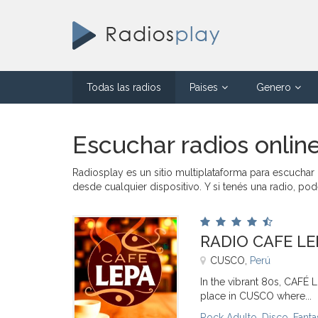
Todas las radios
Paises
Genero
Escuchar radios online
Radiosplay es un sitio multiplataforma para escuchar
desde cualquier dispositivo. Y si tenés una radio, po
RADIO CAFE LE
CUSCO,
Perú
In the vibrant 80s, CAFÉ 
place in CUSCO where...
Rock Adulto
,
Disco
,
Fant