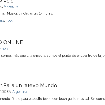
o 89.9
ro,
Argentina
ir... Música y noticias las 24 horas.
ias
,
Folk
O ONLINE
ombia
, somos más que una emisora: somos el punto de encuentro de la ju
m.Para un nuevo Mundo
ORDOBA,
Argentina
mundo. Radio para el adulto joven con buen gusto musical. Sin comer