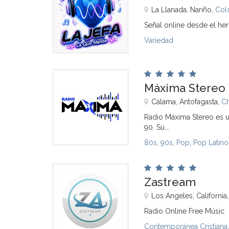
La Llanada, Nariño,
Col
Señal online desde el h
Variedad
Máxima Stereo
Calama, Antofagasta,
Ch
Radio Máxima Stereo es u
90. Su...
80s
,
90s
,
Pop
,
Pop Latino
Zastream
Los Angeles, California
Radio Online Free Músic
Contemporánea Cristiana