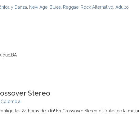
ónica y Danza
,
New Age
,
Blues
,
Reggae
,
Rock Alternativo
,
Adulto
Xique,BA
rossover Stereo
,
Colombia
ntigo las 24 horas del día! En Crossover Stereo disfrutás de la mejo