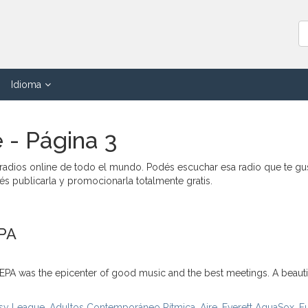
Idioma
 - Página 3
 radios online de todo el mundo. Podés escuchar esa radio que te gu
dés publicarla y promocionarla totalmente gratis.
PA
LEPA was the epicenter of good music and the best meetings. A beauti
asy League
,
Adultos Contemporáneo Rítmica
,
Aire
,
Everett AquaSox
,
F