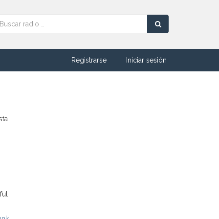
Registrarse
Iniciar sesión
sta
ful
unk