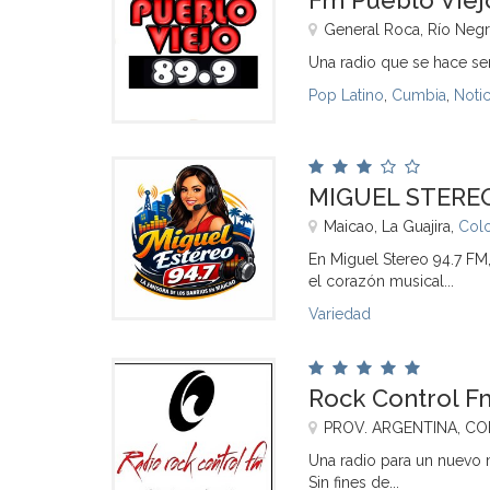
Fm Pueblo Viej
General Roca, Río Neg
Una radio que se hace sent
Pop Latino
,
Cumbia
,
Notic
MIGUEL STERE
Maicao, La Guajira,
Col
En Miguel Stereo 94.7 FM
el corazón musical...
Variedad
Rock Control F
PROV. ARGENTINA, C
Una radio para un nuevo 
Sin fines de...