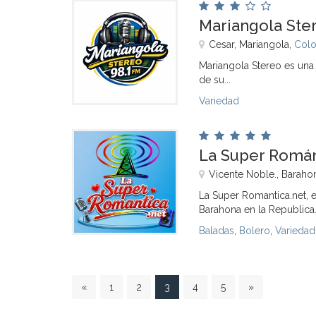
Mariangola Ste
Cesar, Mariangola,
Col
Mariangola Stereo es una 
de su...
Variedad
La Super Román
Vicente Noble., Baraho
La Super Romantica.net, e
Barahona en la Republica.
Baladas
,
Bolero
,
Variedad
3
«
1
2
3
4
5
»